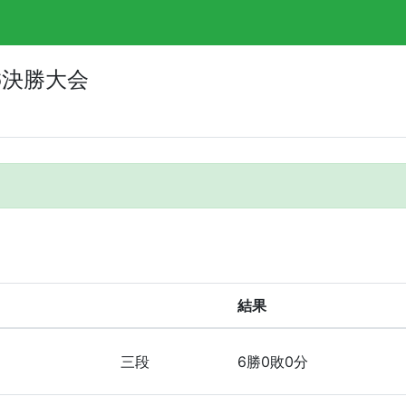
6決勝大会
結果
三段
6勝0敗0分