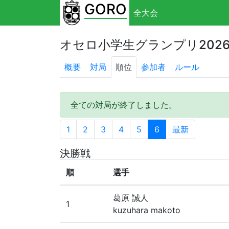
GORO
全大会
オセロ小学生グランプリ202
概要
対局
順位
参加者
ルール
全ての対局が終了しました。
1
2
3
4
5
6
最新
決勝戦
順
選手
葛原 誠人
1
kuzuhara makoto