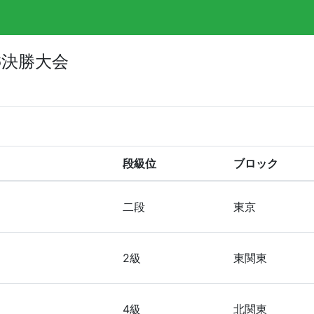
6決勝大会
段級位
ブロック
二段
東京
2級
東関東
4級
北関東