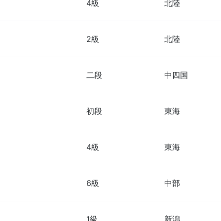
4級
北陸
2級
北陸
二段
中四国
初段
東海
4級
東海
6級
中部
1級
新潟