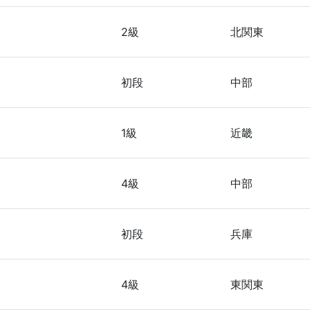
2級
北関東
初段
中部
1級
近畿
4級
中部
初段
兵庫
4級
東関東