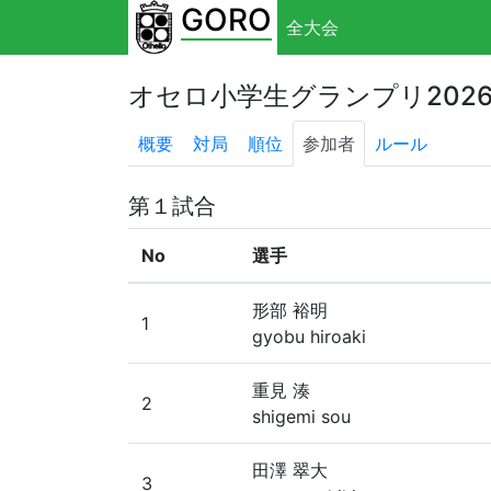
GORO
全大会
オセロ小学生グランプリ202
概要
対局
順位
参加者
ルール
第１試合
No
選手
形部 裕明
1
gyobu hiroaki
重見 湊
2
shigemi sou
田澤 翠大
3