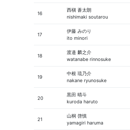
西槇 蒼太朗
16
nishimaki soutarou
伊藤 みのり
17
ito minori
渡邉 麟之介
18
watanabe rinnosuke
中根 琉乃介
19
nakane ryunosuke
黒田 晴斗
20
kuroda haruto
山桐 啓慎
21
yamagiri haruma