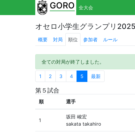
GORO
全大会
オセロ小学生グランプリ202
概要
対局
順位
参加者
ルール
全ての対局が終了しました。
1
2
3
4
5
最新
第５試合
順
選手
坂田 峻宏
1
sakata takahiro