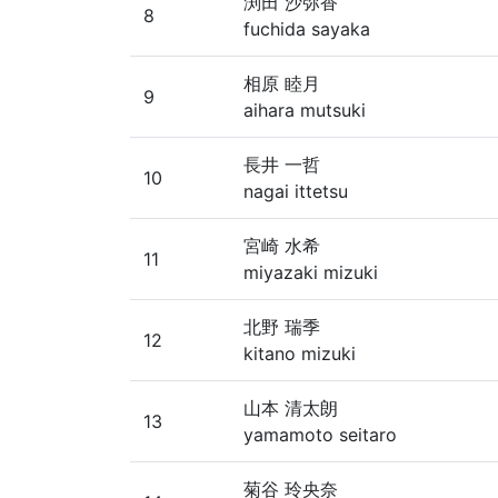
渕田 沙弥香
8
fuchida sayaka
相原 睦月
9
aihara mutsuki
長井 一哲
10
nagai ittetsu
宮崎 水希
11
miyazaki mizuki
北野 瑞季
12
kitano mizuki
山本 清太朗
13
yamamoto seitaro
菊谷 玲央奈