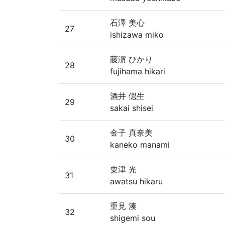
石澤 美心
27
ishizawa miko
藤濵 ひかり
28
fujihama hikari
酒井 偲生
29
sakai shisei
金子 真奈美
30
kaneko manami
粟津 光
31
awatsu hikaru
重見 湊
32
shigemi sou