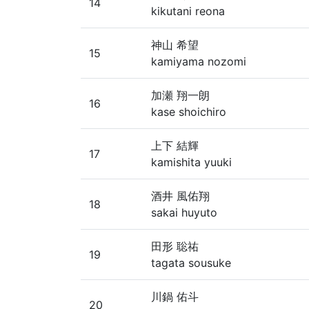
14
kikutani reona
神山 希望
15
kamiyama nozomi
加瀬 翔一朗
16
kase shoichiro
上下 結輝
17
kamishita yuuki
酒井 風佑翔
18
sakai huyuto
田形 聡祐
19
tagata sousuke
川鍋 佑斗
20