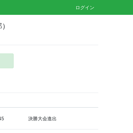
ログイン
部）
45
決勝大会進出