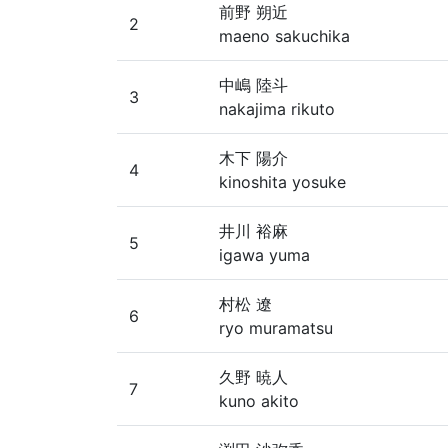
前野 朔近
2
maeno sakuchika
中嶋 陸斗
3
nakajima rikuto
木下 陽介
4
kinoshita yosuke
井川 裕麻
5
igawa yuma
村松 遼
6
ryo muramatsu
久野 暁人
7
kuno akito