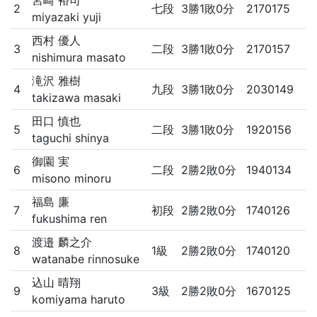
宮崎 裕司
2
七段
3勝1敗0分
2170175
miyazaki yuji
西村 優人
3
二段
3勝1敗0分
2170157
nishimura masato
滝沢 雅樹
4
九段
3勝1敗0分
2030149
takizawa masaki
田口 慎也
5
二段
3勝1敗0分
1920156
taguchi shinya
御園 実
6
二段
2勝2敗0分
1940134
misono minoru
福島 廉
7
初段
2勝2敗0分
1740126
fukushima ren
渡邉 麟之介
8
1級
2勝2敗0分
1740120
watanabe rinnosuke
込山 晴翔
9
3級
2勝2敗0分
1670125
komiyama haruto