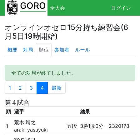
GORO
全大会
ログイン
オンラインオセロ15分持ち練習会(6
月5日19時開始)
概要
対局
順位
参加者
ルール
全ての対局が終了しました。
1
2
3
4
最新
第４試合
順
選手
結果
荒木 靖之
1
五段
3勝1敗0分
2320178
araki yasuyuki