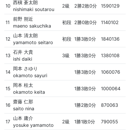
西槇 蒼太朗
10
2級
2勝2敗0分
1590129
nishimaki soutarou
前野 朔近
11
初段
2勝0敗0分
1140102
maeno sakuchika
山本 清太朗
12
初段
1勝3敗0分
1840136
yamamoto seitaro
石井 大貴
13
3級
1勝3敗0分
1380108
ishi daiki
岡本 さゆり
14
1勝3敗0分
1060076
okamoto sayuri
岡本 桂太
15
1勝3敗0分
1000064
okamoto keita
齋藤 仁那
16
1勝2敗0分
870063
saito nina
山本 庸介
17
2級
1勝1敗0分
790055
yosuke yamamoto