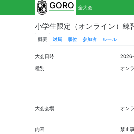
GORO
全大会
小学生限定（オンライン）練習
概要
対局
順位
参加者
ルール
大会日時
2026
種別
オン
大会会場
オン
内容
禁止