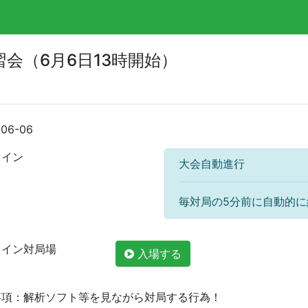
会（6月6日13時開始）
-06-06
ライン
大会自動進行
毎対局の5分前に自動的
ライン対局場
入場する
事項：解析ソフト等を見ながら対局する行為！