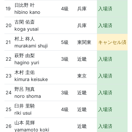
日比野 叶
19
4級
兵庫
入場済
hibino kano
古閑 佑斎
20
兵庫
入場済
koga yusai
村上 柊人
21
5級
東関東
キャンセル済
murakami shuji
萩野 由梨
22
3級
近畿
入場済
hagino yuri
木村 圭佑
23
東京
入場済
kimura keisuke
野呂 翔真
24
3級
近畿
入場済
noro shoma
臼井 里騎
25
4級
近畿
入場済
riki usui
山本 晃輝
26
近畿
入場済
yamamoto koki