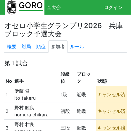
GORO
全大会
ログイン
オセロ小学生グランプリ2026 兵庫
ブロック予選大会
概要
対局
順位
参加者
ルール
第１試合
段級
ブロッ
No
選手
位
ク
状態
伊藤 健
1
1級
近畿
キャンセル済
ito takeru
野村 睦良
2
初段
近畿
キャンセル済
nomura chikara
野村 壮良
3
三段
近畿
キャンセル済