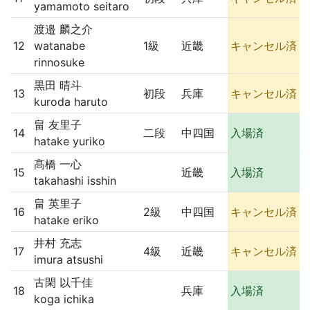
yamamoto seitaro
渡邉 麟之介
12
watanabe
1級
近畿
キャンセル済
rinnosuke
黒田 晴斗
13
初段
兵庫
キャンセル済
kuroda haruto
畠 友里子
14
二段
中四国
入場済
hatake yuriko
髙橋 一心
15
近畿
入場済
takahashi isshin
畠 英里子
16
2級
中四国
キャンセル済
hatake eriko
井村 充志
17
4級
近畿
キャンセル済
imura atsushi
古閑 以千佳
18
兵庫
入場済
koga ichika