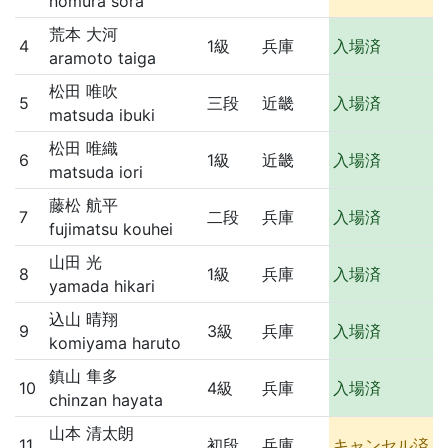
nomura sora
荒本 大河
4
1級
兵庫
入場済
aramoto taiga
松田 唯吹
5
三段
近畿
入場済
matsuda ibuki
松田 唯織
6
1級
近畿
入場済
matsuda iori
藤松 航平
7
二段
兵庫
入場済
fujimatsu kouhei
山田 光
8
1級
兵庫
入場済
yamada hikari
込山 晴翔
9
3級
兵庫
入場済
komiyama haruto
鎮山 隼多
10
4級
兵庫
入場済
chinzan hayata
山本 清太朗
11
初段
兵庫
キャンセル済