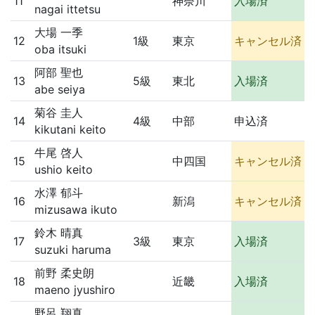
11
神奈川
入場済
nagai ittetsu
大場 一季
12
1級
東京
キャンセル済
oba itsuki
阿部 聖也
13
5級
東北
入場済
abe seiya
菊谷 圭人
14
4級
中部
申込済
kikutani keito
牛尾 啓人
15
中四国
キャンセル済
ushio keito
水澤 郁斗
16
新潟
キャンセル済
mizusawa ikuto
鈴木 晴真
17
3級
東京
入場済
suzuki haruma
前野 柔史朗
18
近畿
入場済
maeno jyushiro
野呂 翔真