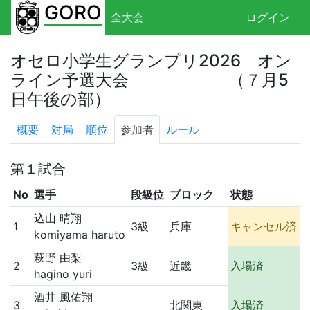
GORO
全大会
ログイン
オセロ小学生グランプリ2026 オン
ライン予選大会 （７月5
日午後の部）
概要
対局
順位
参加者
ルール
第１試合
No
選手
段級位
ブロック
状態
込山 晴翔
1
3級
兵庫
キャンセル済
komiyama haruto
萩野 由梨
2
3級
近畿
入場済
hagino yuri
酒井 風佑翔
3
北関東
入場済