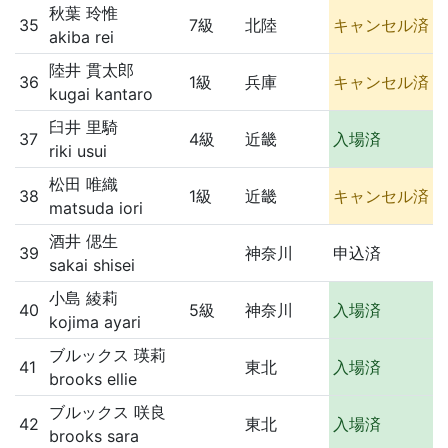
秋葉 玲惟
35
7級
北陸
キャンセル済
akiba rei
陸井 貫太郎
36
1級
兵庫
キャンセル済
kugai kantaro
臼井 里騎
37
4級
近畿
入場済
riki usui
松田 唯織
38
1級
近畿
キャンセル済
matsuda iori
酒井 偲生
39
神奈川
申込済
sakai shisei
小島 綾莉
40
5級
神奈川
入場済
kojima ayari
ブルックス 瑛莉
41
東北
入場済
brooks ellie
ブルックス 咲良
42
東北
入場済
brooks sara