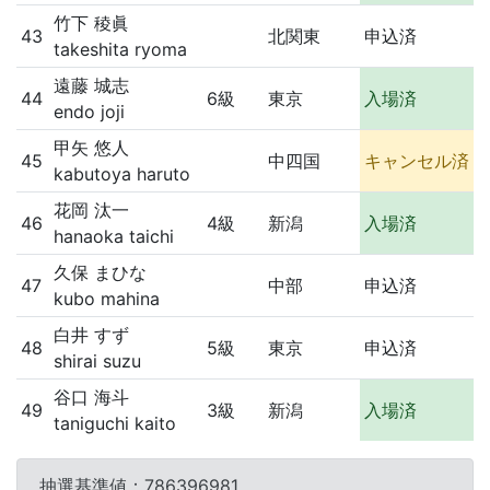
竹下 稜眞
43
北関東
申込済
takeshita ryoma
遠藤 城志
44
6級
東京
入場済
endo joji
甲矢 悠人
45
中四国
キャンセル済
kabutoya haruto
花岡 汰一
46
4級
新潟
入場済
hanaoka taichi
久保 まひな
47
中部
申込済
kubo mahina
白井 すず
48
5級
東京
申込済
shirai suzu
谷口 海斗
49
3級
新潟
入場済
taniguchi kaito
抽選基準値：786396981