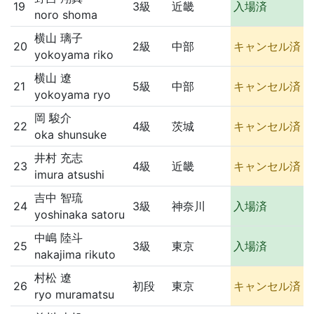
19
3級
近畿
入場済
noro shoma
横山 璃子
20
2級
中部
キャンセル済
yokoyama riko
横山 遼
21
5級
中部
キャンセル済
yokoyama ryo
岡 駿介
22
4級
茨城
キャンセル済
oka shunsuke
井村 充志
23
4級
近畿
キャンセル済
imura atsushi
吉中 智琉
24
3級
神奈川
入場済
yoshinaka satoru
中嶋 陸斗
25
3級
東京
入場済
nakajima rikuto
村松 遼
26
初段
東京
キャンセル済
ryo muramatsu