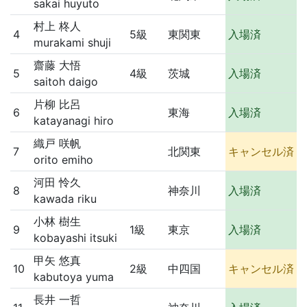
sakai huyuto
村上 柊人
4
5級
東関東
入場済
murakami shuji
齋藤 大悟
5
4級
茨城
入場済
saitoh daigo
片柳 比呂
6
東海
入場済
katayanagi hiro
織戸 咲帆
7
北関東
キャンセル済
orito emiho
河田 怜久
8
神奈川
入場済
kawada riku
小林 樹生
9
1級
東京
入場済
kobayashi itsuki
甲矢 悠真
10
2級
中四国
キャンセル済
kabutoya yuma
長井 一哲