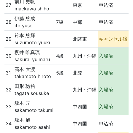
前川 史帆
27
東京
申込済
maekawa shiho
伊藤 悠成
28
7級
中部
申込済
ito yusei
鈴本 悠輝
29
北関東
キャンセル済
suzumoto yuuki
櫻井 唯真琉
30
4級
九州・沖縄
入場済
sakurai yuimaru
高本 大渡
31
5級
北陸
入場済
takamoto hiroto
田形 聡祐
32
九州・沖縄
入場済
tagata sousuke
坂本 匠
33
中四国
入場済
sakamoto takumi
坂本 旭
34
中四国
申込済
sakamoto asahi