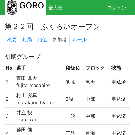
GORO
全大会
ログイン
第２２回 ふくろいオープン
概要
対局
順位
参加者
ルール
初期グループ
No
選手
段級位
ブロック
状態
藤田 眞大
1
初段
東海
申込済
fujita masahiro
村上 彪真
2
2級
中部
申込済
murakami hyoma
井立 快
3
二段
中部
申込済
idate kai
藤田 健
4
三段
東海
申込済