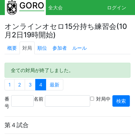
GORO
全大会
ログイン
オンラインオセロ15分持ち練習会(10
月2日19時開始)
概要
対局
順位
参加者
ルール
全ての対局が終了しました。
1
2
3
4
最新
番
名前
対局中
号
第４試合