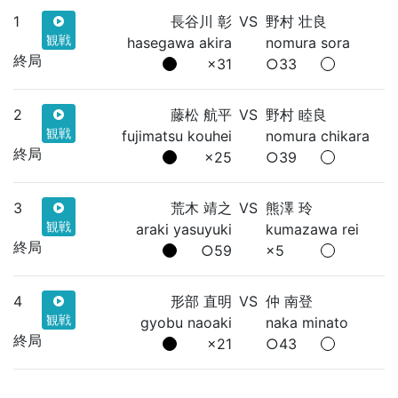
1
長谷川 彰
VS
野村 壮良
観戦
hasegawa akira
nomura sora
終局
×31
○33
2
藤松 航平
VS
野村 睦良
観戦
fujimatsu kouhei
nomura chikara
終局
×25
○39
3
荒木 靖之
VS
熊澤 玲
観戦
araki yasuyuki
kumazawa rei
終局
○59
×5
4
形部 直明
VS
仲 南登
観戦
gyobu naoaki
naka minato
終局
×21
○43