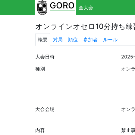
GORO
全大会
オンラインオセロ10分持ち練習
概要
対局
順位
参加者
ルール
大会日時
2025
種別
オン
大会会場
オン
内容
禁止