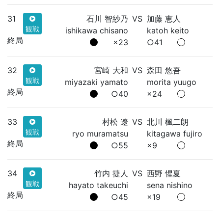
31
石川 智紗乃
VS
加藤 恵人
観戦
ishikawa chisano
katoh keito
終局
×23
○41
32
宮崎 大和
VS
森田 悠吾
観戦
miyazaki yamato
morita yuugo
終局
○40
×24
33
村松 遼
VS
北川 楓二朗
観戦
ryo muramatsu
kitagawa fujiro
終局
○55
×9
34
竹内 捷人
VS
西野 惺夏
観戦
hayato takeuchi
sena nishino
終局
○45
×19