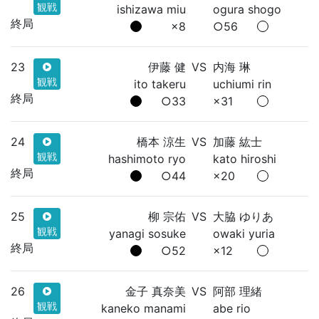
観戦
ishizawa miu
ogura shogo
終局
×8
○56
23
伊藤 健
VS
内海 琳
観戦
ito takeru
uchiumi rin
終局
○33
×31
24
橋本 涼生
VS
加藤 紘士
観戦
hashimoto ryo
kato hiroshi
終局
○44
×20
25
柳 宗佑
VS
大脇 ゆりあ
観戦
yanagi sosuke
owaki yuria
終局
○52
×12
26
金子 真奈美
VS
阿部 理緒
観戦
kaneko manami
abe rio