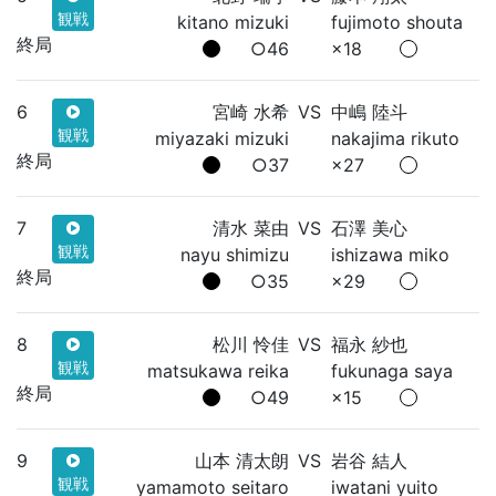
観戦
kitano mizuki
fujimoto shouta
終局
○46
×18
6
宮崎 水希
VS
中嶋 陸斗
観戦
miyazaki mizuki
nakajima rikuto
終局
○37
×27
7
清水 菜由
VS
石澤 美心
観戦
nayu shimizu
ishizawa miko
終局
○35
×29
8
松川 怜佳
VS
福永 紗也
観戦
matsukawa reika
fukunaga saya
終局
○49
×15
9
山本 清太朗
VS
岩谷 結人
観戦
yamamoto seitaro
iwatani yuito