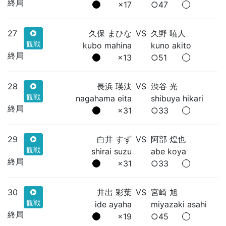
終局
×17
○47
27
久保 まひな
VS
久野 暁人
観戦
kubo mahina
kuno akito
終局
×13
○51
28
長浜 瑛汰
VS
渋谷 光
観戦
nagahama eita
shibuya hikari
終局
×31
○33
29
白井 すず
VS
阿部 煌也
観戦
shirai suzu
abe koya
終局
×31
○33
30
井出 彩葉
VS
宮崎 旭
観戦
ide ayaha
miyazaki asahi
終局
×19
○45