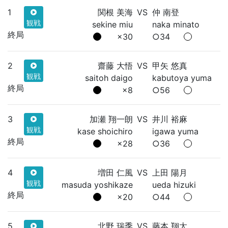
1
関根 美海
VS
仲 南登
観戦
sekine miu
naka minato
終局
×30
○34
2
齋藤 大悟
VS
甲矢 悠真
観戦
saitoh daigo
kabutoya yuma
終局
×8
○56
3
加瀬 翔一朗
VS
井川 裕麻
観戦
kase shoichiro
igawa yuma
終局
×28
○36
4
増田 仁風
VS
上田 陽月
観戦
masuda yoshikaze
ueda hizuki
終局
×20
○44
5
北野 瑞季
VS
藤本 翔太