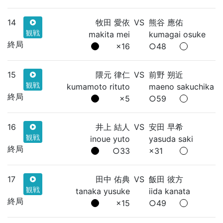
14
牧田 愛依
VS
熊谷 應佑
観戦
makita mei
kumagai osuke
終局
×16
○48
15
隈元 律仁
VS
前野 朔近
観戦
kumamoto rituto
maeno sakuchika
終局
×5
○59
16
井上 結人
VS
安田 早希
観戦
inoue yuto
yasuda saki
終局
○33
×31
17
田中 佑典
VS
飯田 彼方
観戦
tanaka yusuke
iida kanata
終局
×15
○49