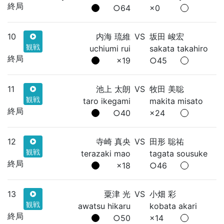
終局
○64
×0
10
内海 琉維
VS
坂田 峻宏
観戦
uchiumi rui
sakata takahiro
終局
×19
○45
11
池上 太朗
VS
牧田 美聡
観戦
taro ikegami
makita misato
終局
○40
×24
12
寺崎 真央
VS
田形 聡祐
観戦
terazaki mao
tagata sousuke
終局
×18
○46
13
粟津 光
VS
小畑 彩
観戦
awatsu hikaru
kobata akari
終局
○50
×14