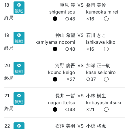
18
重見 湊
VS
粂岡 美伶
観戦
shigemi sou
kumeoka mirei
終局
○48
×16
19
神山 希望
VS
石川 きこ
観戦
kamiyama nozomi
ishikawa kiko
終局
○48
×16
20
河野 慶吾
VS
加瀬 正一朗
観戦
kouno keigo
kase seiichiro
終局
×27
○37
21
長井 一哲
VS
小林 樹生
観戦
nagai ittetsu
kobayashi itsuki
終局
○43
×21
22
石澤 美羽
VS
小椋 将虎