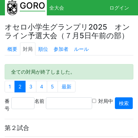
GORO
全大会
ログイン
オセロ小学生グランプリ2025 オン
ライン予選大会（７月5日午前の部）
概要
対局
順位
参加者
ルール
全ての対局が終了しました。
1
2
3
4
5
最新
番
名前
対局中
号
第２試合