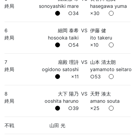
終局
sonoyashiki mare
hasegawa yuma
○34
×30
6
細岡 泰希
VS
伊藤 健
終局
hosooka taiki
ito takeru
○54
×10
7
扇殿 理詩
VS
山本 清太朗
終局
ogidono satoshi
yamamoto seitaro
×11
○53
8
大下 陽乃
VS
天野 湊太
終局
ooshita haruno
amano souta
○39
×25
不戦
山田 光