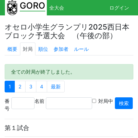
GORO
全大会
ログイン
オセロ小学生グランプリ2025西日本
ブロック予選大会 （午後の部）
概要
対局
順位
参加者
ルール
全ての対局が終了しました。
1
2
3
4
最新
番
名前
対局中
号
第１試合