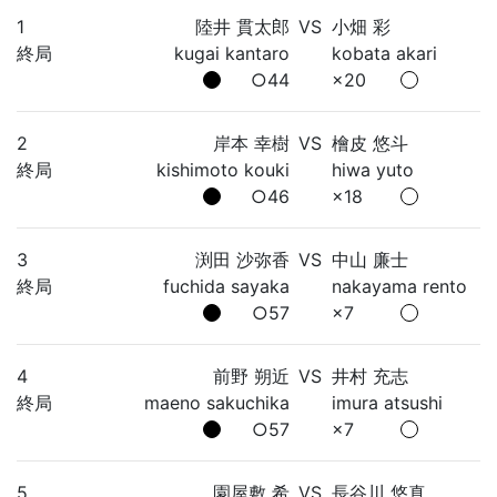
1
陸井 貫太郎
VS
小畑 彩
終局
kugai kantaro
kobata akari
○44
×20
2
岸本 幸樹
VS
檜皮 悠斗
終局
kishimoto kouki
hiwa yuto
○46
×18
3
渕田 沙弥香
VS
中山 廉士
終局
fuchida sayaka
nakayama rento
○57
×7
4
前野 朔近
VS
井村 充志
終局
maeno sakuchika
imura atsushi
○57
×7
5
園屋敷 希
VS
長谷川 悠真