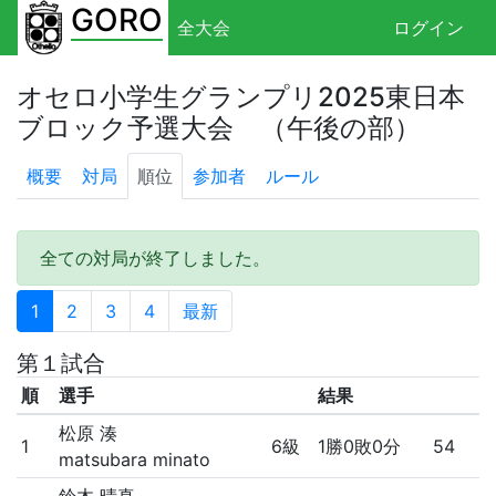
GORO
全大会
ログイン
オセロ小学生グランプリ2025東日本
ブロック予選大会 （午後の部）
概要
対局
順位
参加者
ルール
全ての対局が終了しました。
1
2
3
4
最新
第１試合
順
選手
結果
松原 湊
1
6級
1勝0敗0分
54
matsubara minato