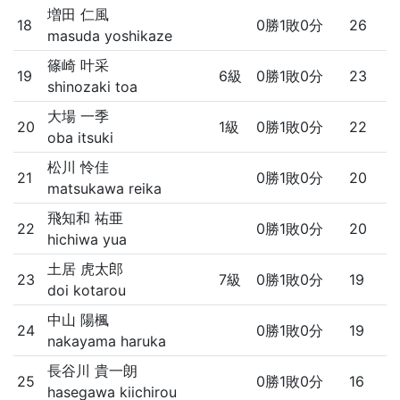
増田 仁風
18
0勝1敗0分
26
masuda yoshikaze
篠崎 叶采
19
6級
0勝1敗0分
23
shinozaki toa
大場 一季
20
1級
0勝1敗0分
22
oba itsuki
松川 怜佳
21
0勝1敗0分
20
matsukawa reika
飛知和 祐亜
22
0勝1敗0分
20
hichiwa yua
土居 虎太郎
23
7級
0勝1敗0分
19
doi kotarou
中山 陽楓
24
0勝1敗0分
19
nakayama haruka
長谷川 貴一朗
25
0勝1敗0分
16
hasegawa kiichirou