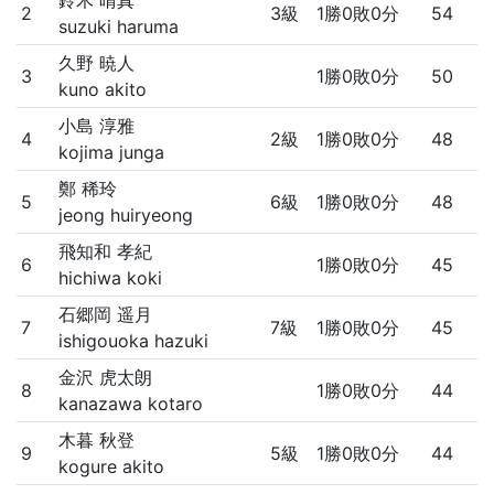
鈴木 晴真
2
3級
1勝0敗0分
54
suzuki haruma
久野 暁人
3
1勝0敗0分
50
kuno akito
小島 淳雅
4
2級
1勝0敗0分
48
kojima junga
鄭 稀玲
5
6級
1勝0敗0分
48
jeong huiryeong
飛知和 孝紀
6
1勝0敗0分
45
hichiwa koki
石郷岡 遥月
7
7級
1勝0敗0分
45
ishigouoka hazuki
金沢 虎太朗
8
1勝0敗0分
44
kanazawa kotaro
木暮 秋登
9
5級
1勝0敗0分
44
kogure akito