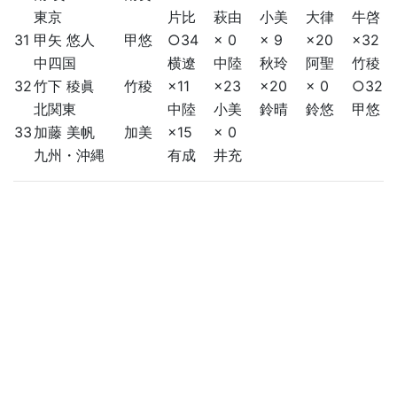
東京
片比
萩由
小美
大律
牛啓
31
甲矢 悠人
甲悠
○34
× 0
× 9
×20
×32
中四国
横遼
中陸
秋玲
阿聖
竹稜
32
竹下 稜眞
竹稜
×11
×23
×20
× 0
○32
北関東
中陸
小美
鈴晴
鈴悠
甲悠
33
加藤 美帆
加美
×15
× 0
九州・沖縄
有成
井充