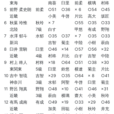
東海
南葵
臼里
前柔
横璃
村柊
5
前野 柔史朗
前柔
○51
○36
× 6
○54
○45
近畿
小美
牛啓
片比
高大
坂匠
6
秋葉 玲惟
秋玲
× 7
○55
○35
○33
北陸
7級
白す
甲悠
有成
野翔
7
水澤 郁斗
水郁
○35
○37
× 7
○35
○33
新潟
吉智
菊圭
中陸
小樹
萩由
8
臼井 里騎
臼里
○46
×14
○57
○56
×32
近畿
4級
村柊
片比
白す
吉智
中陸
9
村上 柊人
村柊
×18
○64
○51
○38
×30
東関東
5級
臼里
鈴悠
横遼
菊圭
片比
10
吉中 智琉
吉智
×29
○35
○64
× 8
○41
神奈川
3級
水郁
阿聖
牛啓
臼里
菊圭
11
野呂 翔真
野翔
○48
×10
○41
○46
×31
近畿
3級
萩由
横璃
齋大
小美
秋玲
12
有馬 成南
有成
○49
×19
○33
×29
○46
近畿
加美
田聡
小樹
秋玲
井充