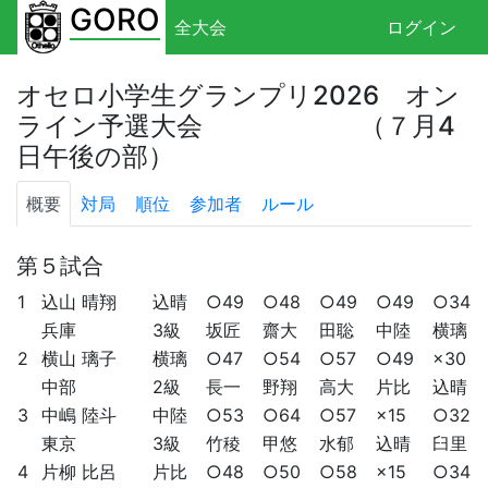
GORO
全大会
ログイン
オセロ小学生グランプリ2026 オン
ライン予選大会 （７月4
日午後の部）
概要
対局
順位
参加者
ルール
第５試合
1
込山 晴翔
込晴
○49
○48
○49
○49
○34
兵庫
3級
坂匠
齋大
田聡
中陸
横璃
2
横山 璃子
横璃
○47
○54
○57
○49
×30
中部
2級
長一
野翔
高大
片比
込晴
3
中嶋 陸斗
中陸
○53
○64
○57
×15
○32
東京
3級
竹稜
甲悠
水郁
込晴
臼里
4
片柳 比呂
片比
○48
○50
○58
×15
○34