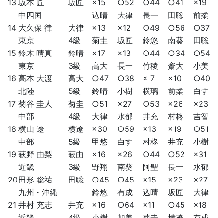
13
坂本 匠
坂匠
×15
○52
○44
○41
×19
中四国
込晴
大律
長一
田聡
前柔
14
大久保 律
大律
×13
×12
○49
○56
○37
東京
4級
菊圭
坂匠
鈴悠
南葵
田聡
15
鈴木 晴真
鈴晴
×17
×13
○44
○34
○54
東京
3級
高大
長一
竹稜
齋大
小美
16
高本 大渡
高大
○47
○38
× 7
×10
○40
北陸
5級
鈴晴
小樹
横璃
前柔
白す
17
菊谷 圭人
菊圭
○51
×27
○53
×26
×23
中部
4級
大律
水郁
井充
村柊
吉智
18
横山 遼
横遼
×30
○59
×13
×19
○51
中部
5級
甲悠
白す
村柊
井充
小樹
19
萩野 由梨
萩由
×16
×26
○44
○52
×31
近畿
3級
野翔
南葵
阿聖
長一
水郁
20
田形 聡祐
田聡
○45
○45
×15
×23
×27
九州・沖縄
鈴悠
有成
込晴
坂匠
大律
21
井村 充志
井充
×16
○64
×11
○45
×18
近畿
4級
小樹
加美
菊圭
横遼
有成