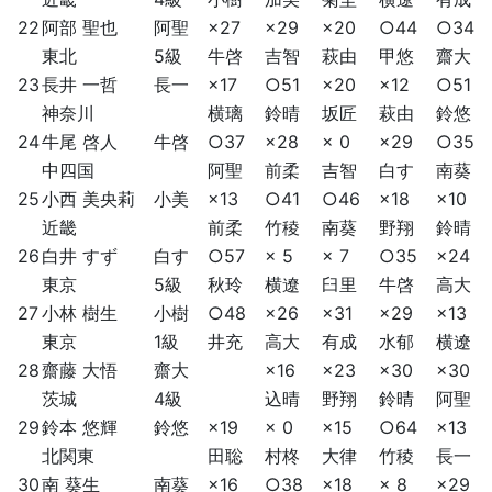
22
阿部 聖也
阿聖
×27
×29
×20
○44
○34
東北
5級
牛啓
吉智
萩由
甲悠
齋大
23
長井 一哲
長一
×17
○51
×20
×12
○51
神奈川
横璃
鈴晴
坂匠
萩由
鈴悠
24
牛尾 啓人
牛啓
○37
×28
× 0
×29
○35
中四国
阿聖
前柔
吉智
白す
南葵
25
小西 美央莉
小美
×13
○41
○46
×18
×10
近畿
前柔
竹稜
南葵
野翔
鈴晴
26
白井 すず
白す
○57
× 5
× 7
○35
×24
東京
5級
秋玲
横遼
臼里
牛啓
高大
27
小林 樹生
小樹
○48
×26
×31
×29
×13
東京
1級
井充
高大
有成
水郁
横遼
28
齋藤 大悟
齋大
×16
×23
×30
×30
茨城
4級
込晴
野翔
鈴晴
阿聖
29
鈴本 悠輝
鈴悠
×19
× 0
×15
○64
×13
北関東
田聡
村柊
大律
竹稜
長一
30
南 葵生
南葵
×16
○38
×18
× 8
×29