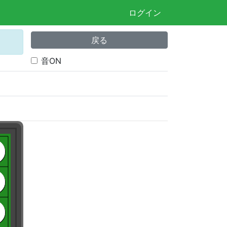
ログイン
戻る
音ON