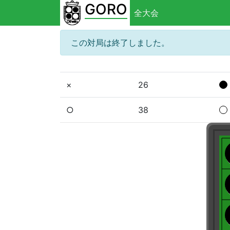
GORO
全大会
この対局は終了しました。
×
26
○
38