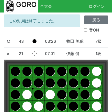
GORO
全大会
ログイン
戻る
この対局は終了しました。
音ON
○
43
03:26
牧田 美聡
7級
×
21
07:01
伊藤 健
1級