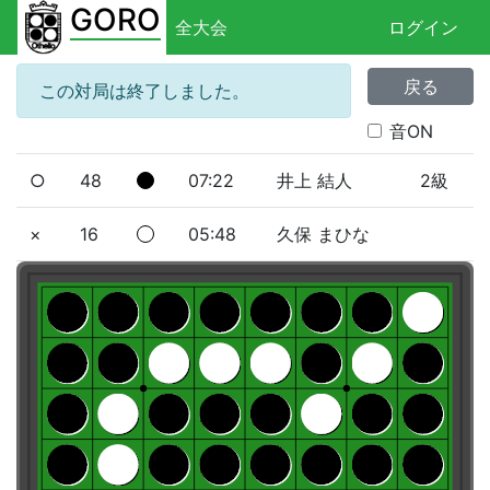
GORO
全大会
ログイン
戻る
この対局は終了しました。
音ON
○
48
07:22
井上 結人
2級
×
16
05:48
久保 まひな