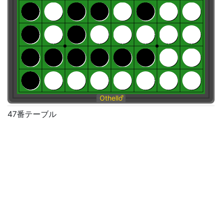
Othello
®
47番テーブル