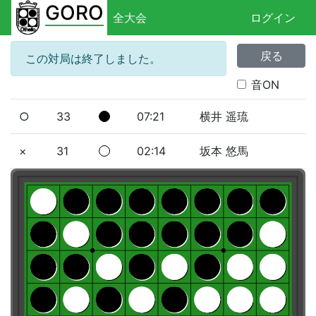
GORO
全大会
ログイン
戻る
この対局は終了しました。
音ON
○
33
07:21
横井 遥琉
×
31
02:14
坂本 悠馬